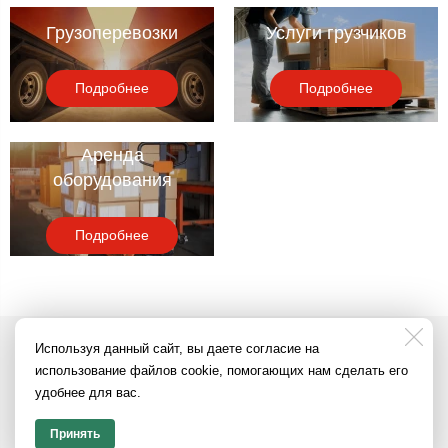
Грузоперевозки
Услуги грузчиков
Подробнее
Подробнее
Аренда
оборудования
Подробнее
Используя данный сайт, вы даете согласие на
использование файлов cookie, помогающих нам сделать его
ФОТО С РАБОЧИХ ОБЪЕКТОВ
удобнее для вас.
Принять