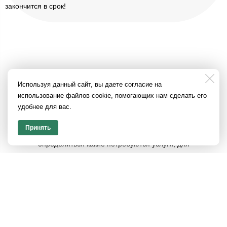
закончится в срок!
Используя данный сайт, вы даете согласие на
КОМПЛЕКС ИЛИ ОТДЕЛЬНО
использование файлов cookie, помогающих нам сделать его
удобнее для вас.
Мы предоставляем услуги как в комплексе "Переезд детского
Принять
садика", так и по отдельности.
Обсудить процесс и
определиться какие потребуются услуги, для
осуществления переезда, Вы можете с персональным
менеджером. Консультацию и выезд на оценку стоимости мы
предоставляем бесплатно!