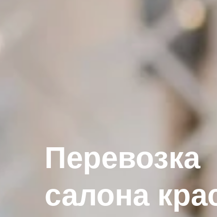
Перевозка
салона кр